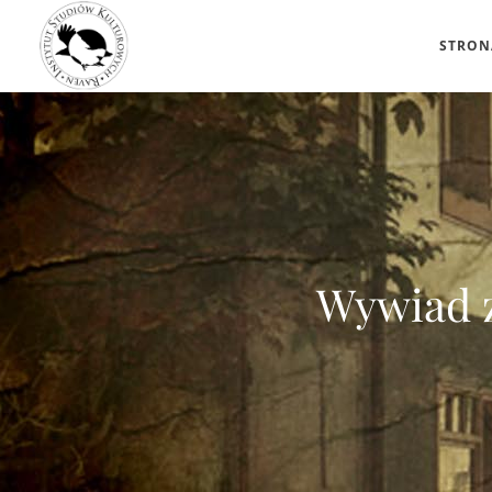
STRON
Wywiad z